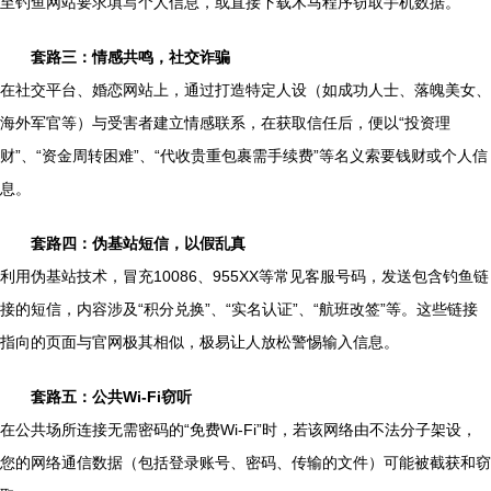
至钓鱼网站要求填写个人信息，或直接下载木马程序窃取手机数据。
套路三：情感共鸣，社交诈骗
在社交平台、婚恋网站上，通过打造特定人设（如成功人士、落魄美女、
海外军官等）与受害者建立情感联系，在获取信任后，便以“投资理
财”、“资金周转困难”、“代收贵重包裹需手续费”等名义索要钱财或个人信
息。
套路四：伪基站短信，以假乱真
利用伪基站技术，冒充10086、955XX等常见客服号码，发送包含钓鱼链
接的短信，内容涉及“积分兑换”、“实名认证”、“航班改签”等。这些链接
指向的页面与官网极其相似，极易让人放松警惕输入信息。
套路五：公共Wi-Fi窃听
在公共场所连接无需密码的“免费Wi-Fi”时，若该网络由不法分子架设，
您的网络通信数据（包括登录账号、密码、传输的文件）可能被截获和窃