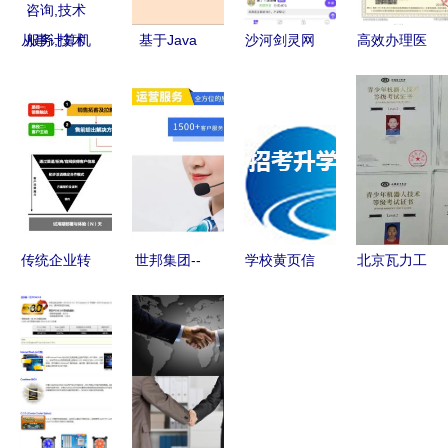
从事计算机
基于Java
沙河剑灵网
高效办理医
软硬件,网
SSM的孕期
游深度评测
疗器械经营
络科技领域
健康产品与
与进口手游
许可证产品
内的技术开
服务推荐系
创业指南
注册广审表
发,技术咨
统设计与实
的信息咨询
询,技术服
现
服务指南
务,技术
传统企业转
世邦集团--
学校黄页信
北京瓦力工
型利器 产
破碎生产线
息咨询服务
厂 信息技
品、服务、
改造专家
覆盖全链条
术咨询服务
解决方案与
的精准商业
的创新与实
信息咨询服
资源指南
践
务的深度融
合